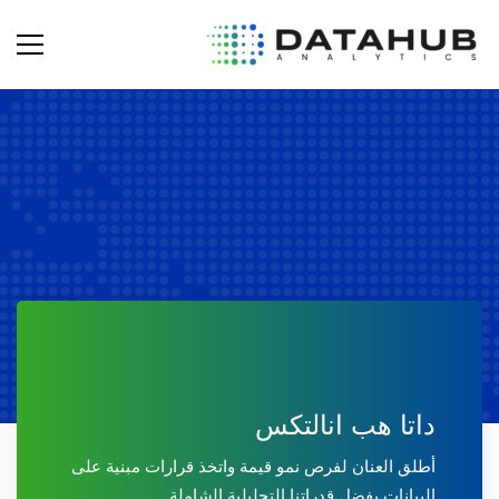
خدمات
داتا
هب
داتا هب انالتكس
أطلق العنان لفرص نمو قيمة واتخذ قرارات مبنية على
البيانات بفضل قدراتنا التحليلية الشاملة.